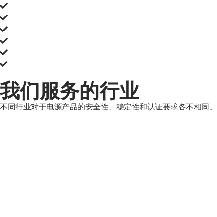
医疗级电源适配器解决方案
工业级电源适配器解决方案
通信设备电源解决方案
便携设备电源解决方案
OEM / ODM 定制服务
全球认证支持（UL、CE、FCC、IEC60601 等）
我们服务的行业
不同行业对于电源产品的安全性、稳定性和认证要求各不相同。XJ